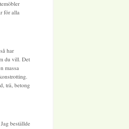
utemöbler
 för alla
så har
m du vill. Det
 en massa
konstrotting.
d, trä, betong
 Jag beställde