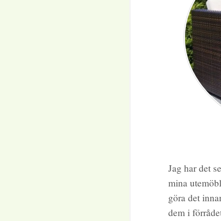
Jag har det s
mina utemöble
göra det innan
dem i förråde