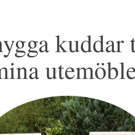
ygga kuddar t
mina utemöble