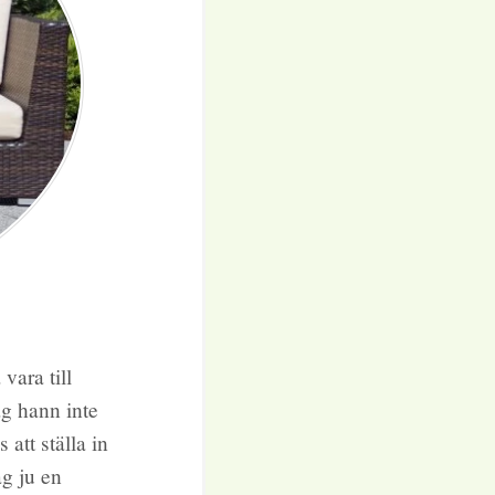
vara till
ag hann inte
 att ställa in
ag ju en