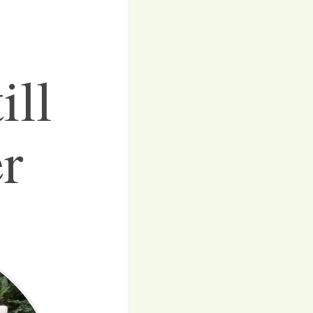
ill
r