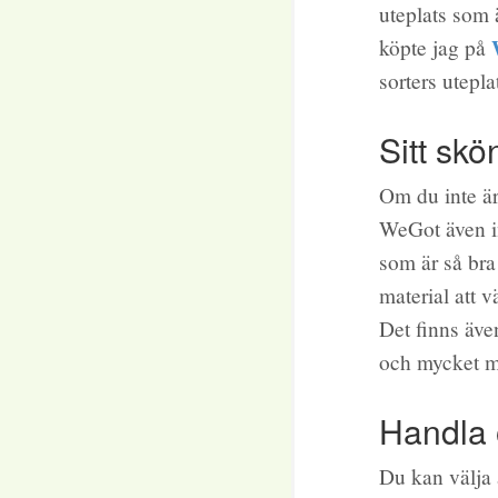
uteplats som 
köpte jag på
sorters utepla
Sitt skö
Om du inte är
WeGot även in
som är så bra
material att 
Det finns äve
och mycket m
Handla o
Du kan välja a