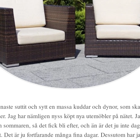
enaste suttit och sytt en massa kuddar och dynor, som ska 
r. Jag har nämligen nyss köpt nya utemöbler på nätet. J
 sommaren, så det fick bli efter, och än är det ju inte dags
t. Det är ju fortfarande många fina dagar. Dessutom har j