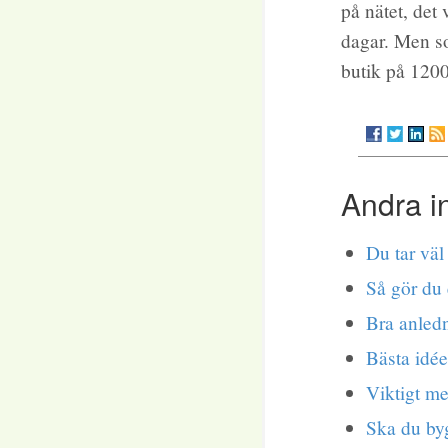
på nätet, det 
dagar. Men so
butik på 120
Andra i
Du tar vä
Så gör du 
Bra anledni
Bästa idée
Viktigt me
Ska du byg