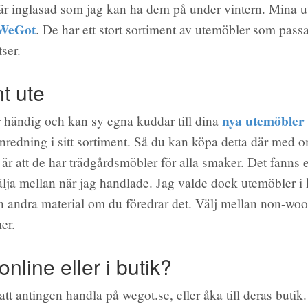
är inglasad som jag kan ha dem på under vintern. Mina 
WeGot
. De har ett stort sortiment av utemöbler som passar
tser.
nt ute
nya utemöbler
 händig och kan sy egna kuddar till dina
redning i sitt sortiment. Så du kan köpa detta där med o
 är att de har trädgårdsmöbler för alla smaker. Det fanns
välja mellan när jag handlade. Jag valde dock utemöbler i 
n andra material om du föredrar det. Välj mellan non-woo
er.
nline eller i butik?
tt antingen handla på wegot.se, eller åka till deras butik.